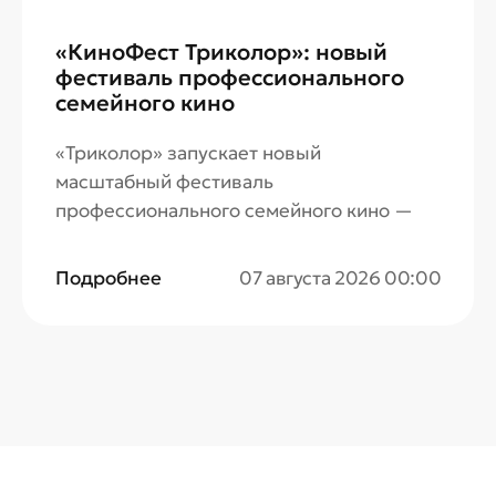
«КиноФест Триколор»: новый
фестиваль профессионального
семейного кино
«Триколор» запускает новый
масштабный фестиваль
профессионального семейного кино —
«КиноФест Триколор». Авторов лучших
проектов ждут всероссийское признание
Подробнее
07 августа 2026 00:00
и любовь зрителей, а также ценные
призы. Прием заявок продлится до 6
сентября.